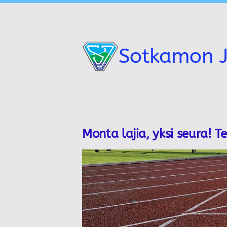
Siirry
sivun
sisältöön
Sotkamon J
Monta lajia, yksi seura! T