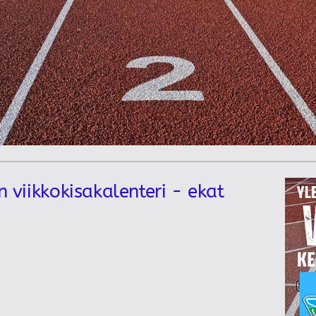
n viikkokisakalenteri - ekat