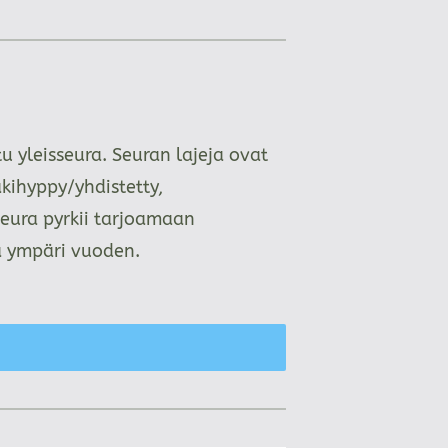
 yleisseura. Seuran lajeja ovat
kihyppy/yhdistetty,
Seura pyrkii tarjoamaan
aa ympäri vuoden.