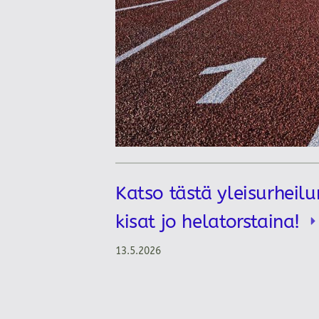
Katso tästä yleisurheilu
kisat jo helatorstaina!
13.5.2026