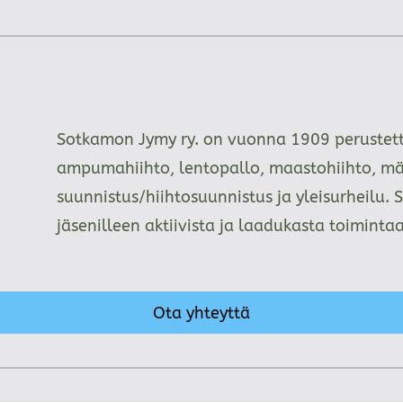
Sotkamon Jymy ry. on vuonna 1909 perustettu
ampumahiihto, lentopallo, maastohiihto, mä
suunnistus/hiihtosuunnistus ja yleisurheilu. 
jäsenilleen aktiivista ja laadukasta toimint
Ota yhteyttä