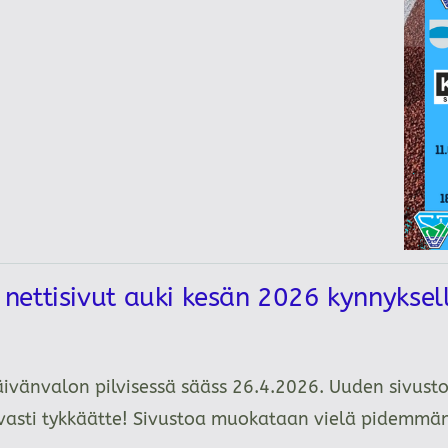
ettisivut auki kesän 2026 kynnykse
äivänvalon pilvisessä sääss 26.4.2026. Uuden sivusto
tavasti tykkäätte! Sivustoa muokataan vielä pidemm