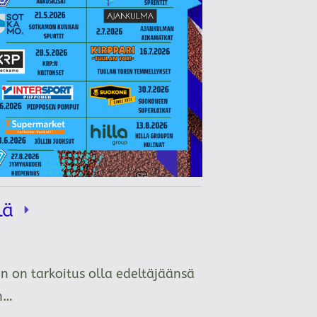
llä
n on tarkoitus olla edeltäjäänsä
än…