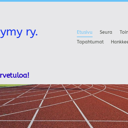
ymy ry.
Etusivu
Seura
Toi
Tapahtumat
Hankke
ervetuloa!