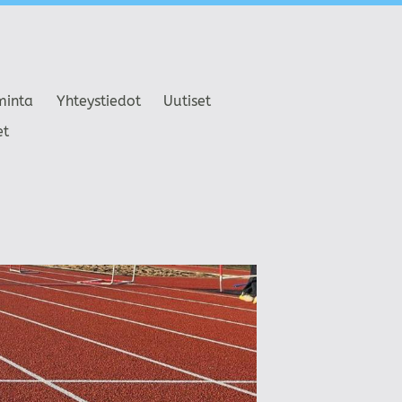
minta
Yhteystiedot
Uutiset
et