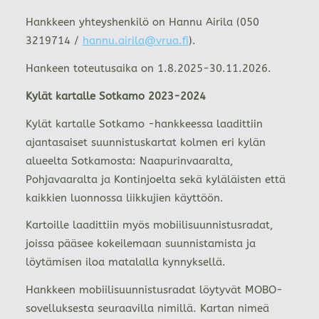
Hankkeen yhteyshenkilö on Hannu Airila (050
3219714 /
hannu.airila@vrua.fi
).
Hankeen toteutusaika on 1.8.2025-30.11.2026.
Kylät kartalle Sotkamo 2023-2024
Kylät kartalle Sotkamo -hankkeessa laadittiin
ajantasaiset suunnistuskartat kolmen eri kylän
alueelta Sotkamosta: Naapurinvaaralta,
Pohjavaaralta ja Kontinjoelta sekä kyläläisten että
kaikkien luonnossa liikkujien käyttöön.
Kartoille laadittiin myös mobiilisuunnistusradat,
joissa pääsee kokeilemaan suunnistamista ja
löytämisen iloa matalalla kynnyksellä.
Hankkeen mobiilisuunnistusradat löytyvät MOBO-
sovelluksesta seuraavilla nimillä. Kartan nimeä