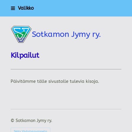
Siirry
Valikko
sivun
sisältöön
Sotkamon Jymy ry.
Kilpailut
Päivitämme tälle sivustolle tulevia kisoja.
©
Sotkamon Jymy ry.
Tehty Yhdistysavaimella