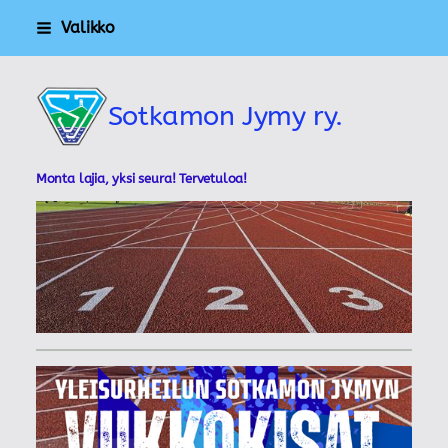
Siirry
Valikko
sivun
sisältöön
Sotkamon Jymy ry.
Monta lajia, yksi seura! Tervetuloa!