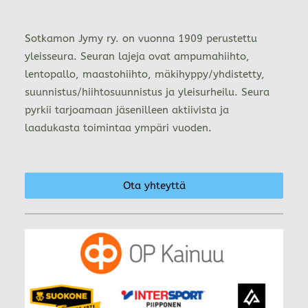
Sotkamon Jymy ry. on vuonna 1909 perustettu
yleisseura. Seuran lajeja ovat ampumahiihto,
lentopallo, maastohiihto, mäkihyppy/yhdistetty,
suunnistus/hiihtosuunnistus ja yleisurheilu. Seura
pyrkii tarjoamaan jäsenilleen aktiivista ja
laadukasta toimintaa ympäri vuoden.
Ota yhteyttä