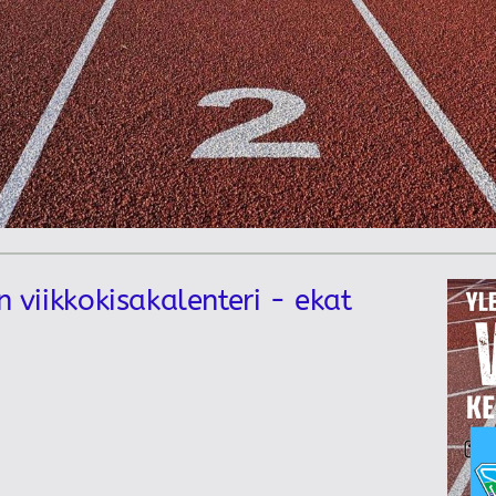
n viikkokisakalenteri - ekat