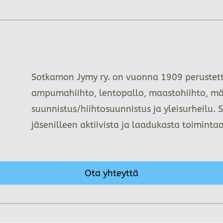
Sotkamon Jymy ry. on vuonna 1909 perustettu
ampumahiihto, lentopallo, maastohiihto, mä
suunnistus/hiihtosuunnistus ja yleisurheilu. 
jäsenilleen aktiivista ja laadukasta toimint
Ota yhteyttä