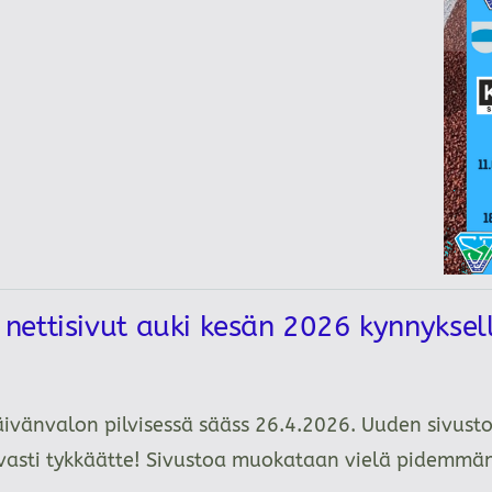
ettisivut auki kesän 2026 kynnykse
äivänvalon pilvisessä sääss 26.4.2026. Uuden sivusto
tavasti tykkäätte! Sivustoa muokataan vielä pidemm