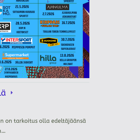
llä
n on tarkoitus olla edeltäjäänsä
än…