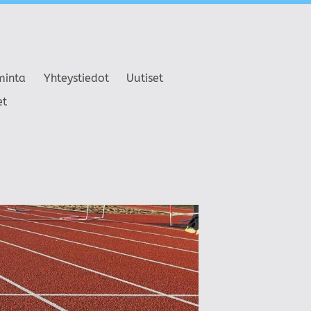
minta
Yhteystiedot
Uutiset
et