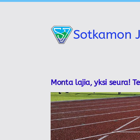
Siirry
sivun
sisältöön
Sotkamon J
Monta lajia, yksi seura! T