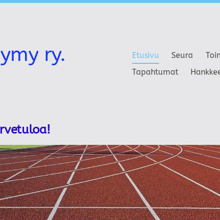
ymy ry.
Etusivu
Seura
Toi
Tapahtumat
Hankke
ervetuloa!