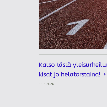
Katso tästä yleisurheilu
kisat jo helatorstaina!
13.5.2026