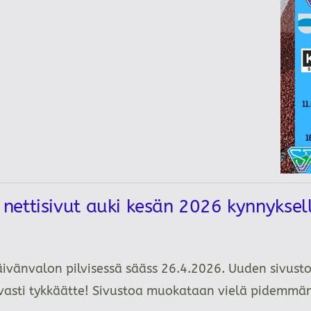
ettisivut auki kesän 2026 kynnykse
äivänvalon pilvisessä sääss 26.4.2026. Uuden sivusto
tavasti tykkäätte! Sivustoa muokataan vielä pidemm