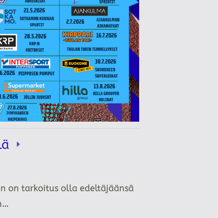
llä
n on tarkoitus olla edeltäjäänsä
än…