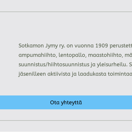
Sotkamon Jymy ry. on vuonna 1909 perustettu
ampumahiihto, lentopallo, maastohiihto, mä
suunnistus/hiihtosuunnistus ja yleisurheilu. 
jäsenilleen aktiivista ja laadukasta toimint
Ota yhteyttä