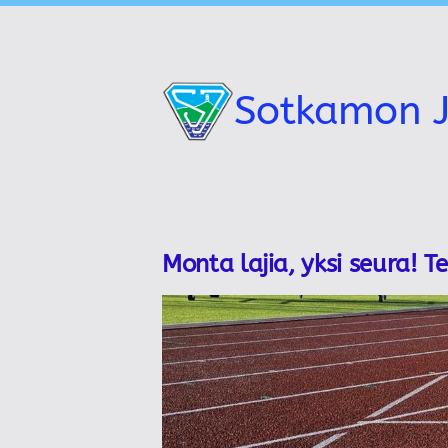
Siirry
sivun
sisältöön
Sotkamon J
Monta lajia, yksi seura! T