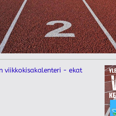
n viikkokisakalenteri - ekat