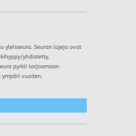
 yleisseura. Seuran lajeja ovat
kihyppy/yhdistetty,
Seura pyrkii tarjoamaan
aa ympäri vuoden.