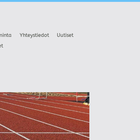
minta
Yhteystiedot
Uutiset
et