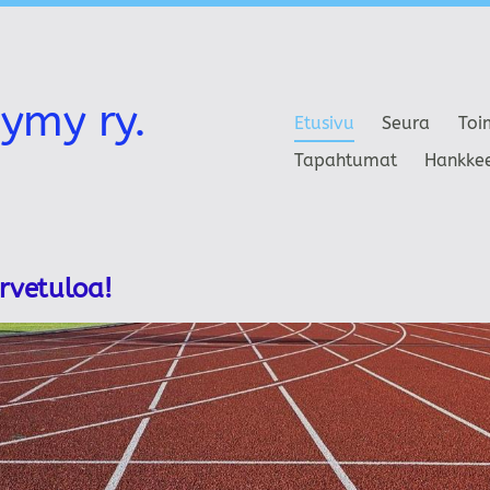
ymy ry.
Etusivu
Seura
Toi
Tapahtumat
Hankke
ervetuloa!