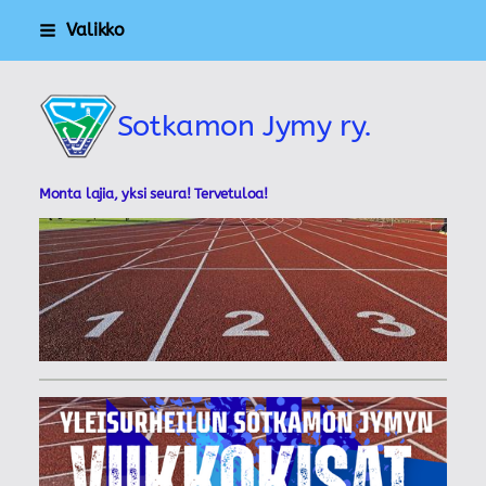
Siirry
Valikko
sivun
sisältöön
Sotkamon Jymy ry.
Monta lajia, yksi seura! Tervetuloa!