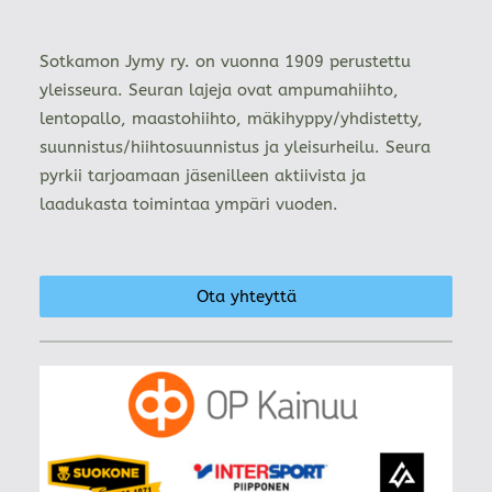
Sotkamon Jymy ry. on vuonna 1909 perustettu
yleisseura. Seuran lajeja ovat ampumahiihto,
lentopallo, maastohiihto, mäkihyppy/yhdistetty,
suunnistus/hiihtosuunnistus ja yleisurheilu. Seura
pyrkii tarjoamaan jäsenilleen aktiivista ja
laadukasta toimintaa ympäri vuoden.
Ota yhteyttä