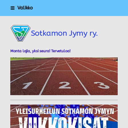
Siirry
Valikko
sivun
sisältöön
Sotkamon Jymy ry.
Monta lajia, yksi seura! Tervetuloa!