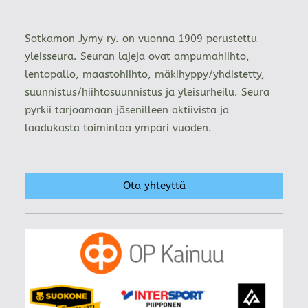
Sotkamon Jymy ry. on vuonna 1909 perustettu
yleisseura. Seuran lajeja ovat ampumahiihto,
lentopallo, maastohiihto, mäkihyppy/yhdistetty,
suunnistus/hiihtosuunnistus ja yleisurheilu. Seura
pyrkii tarjoamaan jäsenilleen aktiivista ja
laadukasta toimintaa ympäri vuoden.
Ota yhteyttä